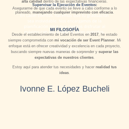
alta calidad
dentro de las expectativas financieras.
Graduaciones
Supervisar la Ejecución de Eventos:
Asegurarme de que cada evento se lleve a cabo conforme a lo
planeado,
manejando cualquier imprevisto con eficacia
.
En Label Eventos, hacemos que tu graduación
sea inolvidable. Nos encargamos de la
planificación para que puedas disfrutar al
MI FILOSOFÍA
máximo con tus amigos & seres queridos.
Desde el establecimiento de Label Eventos en
2017
, he estado
siempre comprometida con
mi vocación de ser Event Planner
. Mi
enfoque está en ofrecer creatividad y excelencia en cada proyecto,
CONTÁCTANOS
buscando siempre nuevas maneras de sorprender y
superar las
expectativas de nuestros clientes
.
Estoy aquí para atender tus necesidades y hacer
realidad tus
ideas
.
Ivonne E. López Bucheli