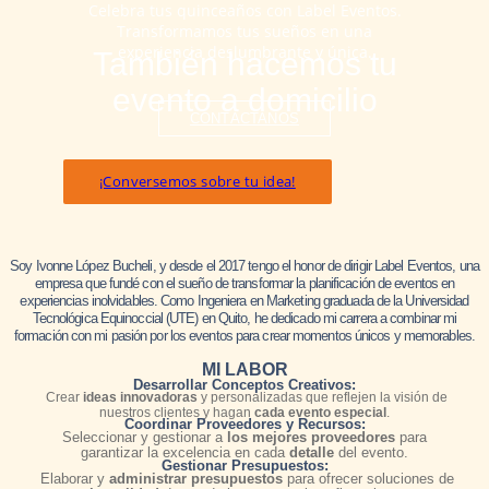
Celebra tus quinceaños con Label Eventos.
Transformamos tus sueños en una
experiencia deslumbrante y única.
También hacemos tu
evento a domicilio
CONTÁCTANOS
¡Conversemos sobre tu idea!
Soy
Ivonne López Bucheli
, y desde el 2017 tengo el honor de dirigir
Label Eventos
, una
empresa que fundé con el sueño de transformar la planificación de eventos en
experiencias inolvidables
. Como Ingeniera en Marketing graduada de la Universidad
Tecnológica Equinoccial (UTE) en Quito, he dedicado mi carrera a combinar mi
formación con
mi pasión por los eventos para crear momentos únicos y memorables
.
MI LABOR
Desarrollar Conceptos Creativos:
Crear
ideas innovadoras
y personalizadas que reflejen la visión de
nuestros clientes y hagan
cada evento especial
.
Coordinar Proveedores y Recursos:
Seleccionar y gestionar a
los mejores proveedores
para
garantizar la excelencia en cada
detalle
del evento.
Gestionar Presupuestos:
Elaborar y
administrar presupuestos
para ofrecer soluciones de